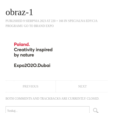
AKTUALNOŚCI
obraz-1
KALENDARIUM WYDARZEŃ
PUBLISHED
9 SIERPNIA 2023
AT
220 × 166
IN
SPECJALNA EDYCJA
PROGRAMU GO TO BRAND EXPO
O FUNDACJI
WSPÓŁPRACA
NASZE KONSORCJA
DOTACJE
KONTAKT
PREVIOUS
NEXT
BOTH COMMENTS AND TRACKBACKS ARE CURRENTLY CLOSED.