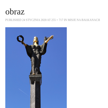
AKTUALNOŚCI
obraz
KALENDARIUM WYDARZEŃ
PUBLISHED
24 STYCZNIA 2020
AT
255 × 717
IN
MISJE NA BAŁKANACH
O FUNDACJI
WSPÓŁPRACA
NASZE KONSORCJA
DOTACJE
KONTAKT