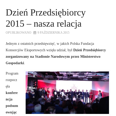
AKTUALNOŚCI
Dzień Przedsiębiorcy
KALENDARIUM WYDARZEŃ
2015 – nasza relacja
O FUNDACJI
OPUBLIKOWANO
9 PAŹDZIERNIKA 2015
Jednym z ostatnich przedsięwzięć, w jakich Polska Fundacja
WSPÓŁPRACA
Konsorcjów Eksportowych wzięła udział, był
Dzień Przedsiębiorcy
zorganizowany na Stadionie Narodowym przez Ministerstwo
NASZE KONSORCJA
Gospodarki
.
Program
DOTACJE
rozpocz
ęła
KONTAKT
konfere
ncja
podsum
owując