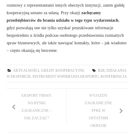
rozmowy z reprezentantami innych obecnych instytucji, zatem giełdę
kooperacyjną uznano za udaną. Przy okazji
zachęcamy
przedsiębiorców do brania udziału w tego typu wydarzeniach
,
gdyż pozwalają one nie tylko uzyskać poszukiwane informacje
bezpośrednio u źródła podczas osobistego przedstawienia rozmaitych
spraw biznesowych, ale także nawiązać kontakty, które – jak wiadomo
– często okazują się bezcenne.
AKTUALNOŚCI
,
GIEŁDY KOOPERACYJNE
B2B
,
DZIAŁANIA
W EKSPORCIE
,
INSTRUMENT WSPIERANIA EKSPORTU
,
KONFERENCJA
EKSPORT FIRMY
WYJAZDY
NA RYNKI
ZAGRANICZNE
ZAGRANICZNE –
PFKE W
JAK ZACZĄĆ?
OSTATNIM
OKRESIE