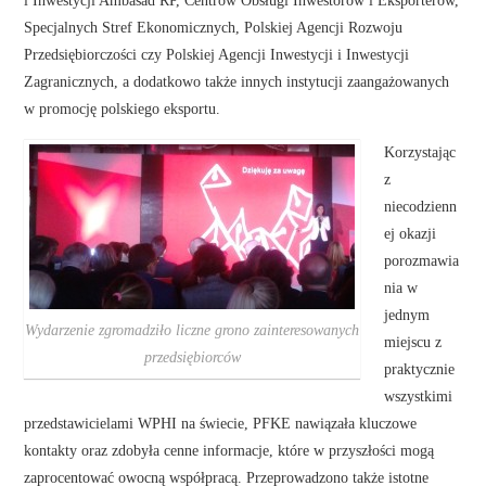
i Inwestycji Ambasad RP, Centrów Obsługi Inwestorów i Eksporterów,
Specjalnych Stref Ekonomicznych, Polskiej Agencji Rozwoju
Przedsiębiorczości czy Polskiej Agencji Inwestycji i Inwestycji
Zagranicznych, a dodatkowo także innych instytucji zaangażowanych
w promocję polskiego eksportu.
Korzystając
z
niecodzienn
ej okazji
porozmawia
nia w
jednym
Wydarzenie zgromadziło liczne grono zainteresowanych
miejscu z
przedsiębiorców
praktycznie
wszystkimi
przedstawicielami WPHI na świecie, PFKE nawiązała kluczowe
kontakty oraz zdobyła cenne informacje, które w przyszłości mogą
zaprocentować owocną współpracą. Przeprowadzono także istotne