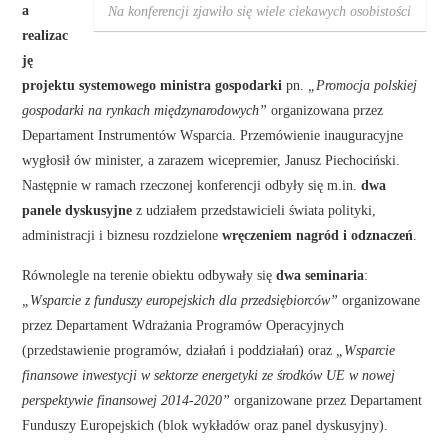
a
Na konferencji zjawiło się wiele ciekawych osobistości
realizac
ję
projektu systemowego ministra gospodarki
pn.
„Promocja polskiej
gospodarki na rynkach międzynarodowych”
organizowana przez
Departament Instrumentów Wsparcia. Przemówienie inauguracyjne
wygłosił ów minister, a zarazem wicepremier, Janusz Piechociński.
Następnie w ramach rzeczonej konferencji odbyły się m.in.
dwa
panele dyskusyjne
z udziałem przedstawicieli świata polityki,
administracji i biznesu rozdzielone
wręczeniem nagród i odznaczeń
.
Równolegle na terenie obiektu odbywały się
dwa seminaria
:
„Wsparcie z funduszy europejskich dla przedsiębiorców”
organizowane
przez Departament Wdrażania Programów Operacyjnych
(przedstawienie programów, działań i poddziałań) oraz
„Wsparcie
finansowe inwestycji w sektorze energetyki ze środków UE w nowej
perspektywie finansowej 2014-2020”
organizowane przez Departament
Funduszy Europejskich (blok wykładów oraz panel dyskusyjny).