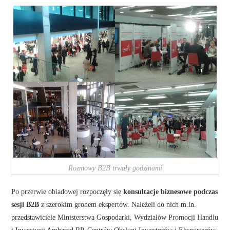
Rozmowy B2B trwały godzinami
Po przerwie obiadowej rozpoczęły się
konsultacje biznesowe podczas
sesji B2B
z szerokim gronem ekspertów. Należeli do nich m.in.
przedstawiciele Ministerstwa Gospodarki, Wydziałów Promocji Handlu