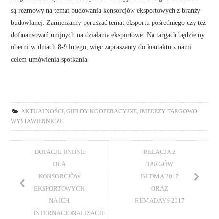
są rozmowy na temat budowania konsorcjów eksportowych z branży
budowlanej. Zamierzamy poruszać temat eksportu pośredniego czy też
dofinansowań unijnych na działania eksportowe. Na targach będziemy
obecni w dniach 8-9 lutego, więc zapraszamy do kontaktu z nami
celem umówienia spotkania.
AKTUALNOŚCI
,
GIEŁDY KOOPERACYJNE
,
IMPREZY TARGOWO-
WYSTAWIENNICZE
DOTACJE UNIJNE
RELACJA Z
DLA
TARGÓW
KONSORCJÓW
BUDMA 2017
EKSPORTOWYCH
ORAZ
NA ICH
REMADAYS 2017
INTERNACJONALIZACJE