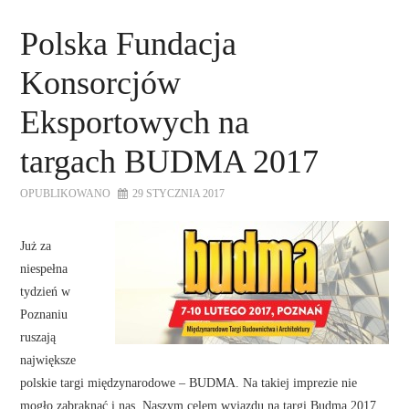
AKTUALNOŚCI
Polska Fundacja
KALENDARIUM WYDARZEŃ
Konsorcjów
O FUNDACJI
Eksportowych na
targach BUDMA 2017
WSPÓŁPRACA
OPUBLIKOWANO
29 STYCZNIA 2017
NASZE KONSORCJA
Już za
DOTACJE
niespełna
tydzień w
KONTAKT
Poznaniu
ruszają
największe
polskie targi międzynarodowe – BUDMA. Na takiej imprezie nie
mogło zabraknąć i nas. Naszym celem wyjazdu na targi Budma 2017