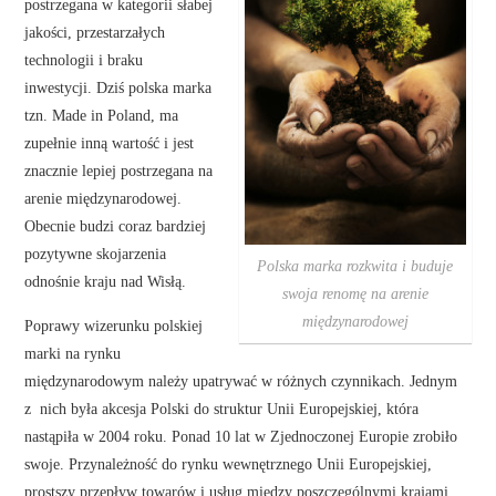
postrzegana w kategorii słabej
jakości, przestarzałych
technologii i braku
inwestycji. Dziś polska marka
tzn. Made in Poland, ma
zupełnie inną wartość i jest
znacznie lepiej postrzegana na
arenie międzynarodowej.
Obecnie budzi coraz bardziej
pozytywne skojarzenia
Polska marka rozkwita i buduje
odnośnie kraju nad Wisłą.
swoja renomę na arenie
międzynarodowej
Poprawy wizerunku polskiej
marki na rynku
międzynarodowym należy upatrywać w różnych czynnikach. Jednym
z nich była akcesja Polski do struktur Unii Europejskiej, która
nastąpiła w 2004 roku. Ponad 10 lat w Zjednoczonej Europie zrobiło
swoje. Przynależność do rynku wewnętrznego Unii Europejskiej,
prostszy przepływ towarów i usług między poszczególnymi krajami