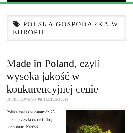
AKTUALNOŚCI
POLSKA GOSPODARKA W
KALENDARIUM WYDARZEŃ
EUROPIE
O FUNDACJI
WSPÓŁPRACA
Made in Poland, czyli
wysoka jakość w
NASZE KONSORCJA
konkurencyjnej cenie
DOTACJE
OPUBLIKOWANO
4 LUTEGO 2016
KONTAKT
Polska marka w ostatnich 25
latach przeszła diametralną
przemianę. Kiedyś