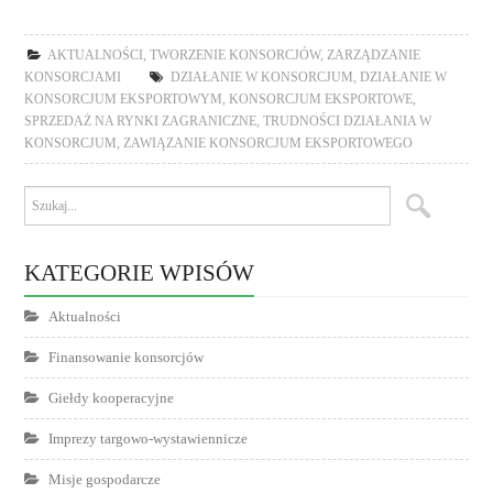
AKTUALNOŚCI
,
TWORZENIE KONSORCJÓW
,
ZARZĄDZANIE
KONSORCJAMI
DZIAŁANIE W KONSORCJUM
,
DZIAŁANIE W
KONSORCJUM EKSPORTOWYM
,
KONSORCJUM EKSPORTOWE
,
SPRZEDAŻ NA RYNKI ZAGRANICZNE
,
TRUDNOŚCI DZIAŁANIA W
KONSORCJUM
,
ZAWIĄZANIE KONSORCJUM EKSPORTOWEGO
KATEGORIE WPISÓW
Aktualności
Finansowanie konsorcjów
Giełdy kooperacyjne
Imprezy targowo-wystawiennicze
Misje gospodarcze