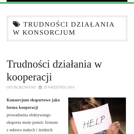
AKTUALNOŚCI
TRUDNOŚCI DZIAŁANIA
KALENDARIUM WYDARZEŃ
W KONSORCJUM
O FUNDACJI
WSPÓŁPRACA
Trudności działania w
kooperacji
NASZE KONSORCJA
OPUBLIKOWANO
29 WRZEŚNIA 2014
DOTACJE
Konsorcjum eksportowe jako
forma kooperacji
KONTAKT
prowadzenia efektywnego
eksportu może pomóc firmom
z sektora małych i średnich