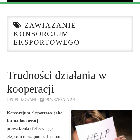
AKTUALNOŚCI
ZAWIĄZANIE
KALENDARIUM WYDARZEŃ
KONSORCJUM
EKSPORTOWEGO
O FUNDACJI
WSPÓŁPRACA
Trudności działania w
NASZE KONSORCJA
kooperacji
DOTACJE
OPUBLIKOWANO
29 WRZEŚNIA 2014
Konsorcjum eksportowe jako
KONTAKT
forma kooperacji
prowadzenia efektywnego
eksportu może pomóc firmom