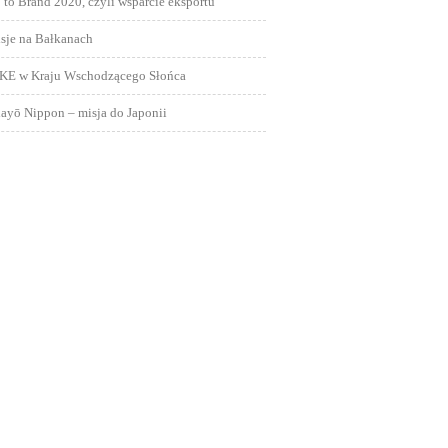
 to Brand 2020, czyli wsparcie eksportu
sje na Bałkanach
KE w Kraju Wschodzącego Słońca
ayō Nippon – misja do Japonii