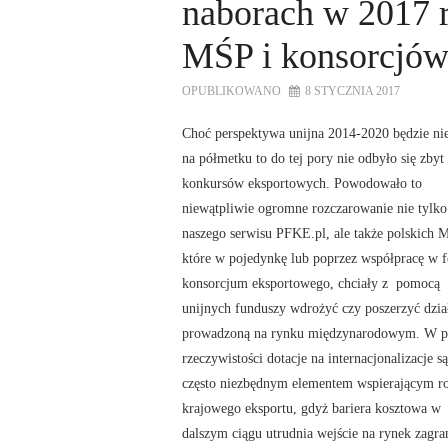
naborach w 2017 
MŚP i konsorcjów
OPUBLIKOWANO
8 STYCZNIA 2017
Choć perspektywa unijna 2014-2020 będzie n
na półmetku to do tej pory nie odbyło się zbyt
konkursów eksportowych. Powodowało to
niewątpliwie ogromne rozczarowanie nie tylko
naszego serwisu PFKE.pl, ale także polskich 
które w pojedynkę lub poprzez współpracę w 
konsorcjum eksportowego, chciały z pomocą
unijnych funduszy wdrożyć czy poszerzyć dzia
prowadzoną na rynku międzynarodowym. W po
rzeczywistości dotacje na internacjonalizacje s
często niezbędnym elementem wspierającym r
krajowego eksportu, gdyż bariera kosztowa w
dalszym ciągu utrudnia wejście na rynek zagra