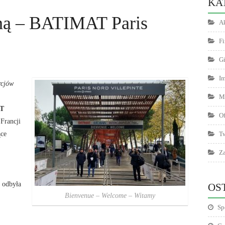
KA
ą – BATIMAT Paris
Ak
F
Gi
I
rcjów
Mi
AT
Of
 Francji
ące
T
Za
 odbyła
OS
Bienvenue – Welcome – Witamy
Sp