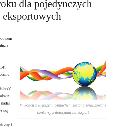
roku dla pojedynczych
 eksportowych
iebawem
 dużo
MŚP,
formie
łalność
lskiej
ą nadal
W końcu z większym rozmachem zostaną zrealizowane
ozwój
konkursy z dotacjami na eksport
niczny i