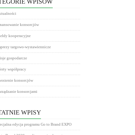
TEGORIE WPISÓW
tualności
inansowanie konsorcjów
ełdy kooperacyjne
mprezy targowo-wystawiennicze
sje gospodarcze
erty współpracy
worzenie konsorcjów
rządzanie konsorcjami
TATNIE WPISY
ecjalna edycja programu Go to Brand EXPO