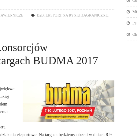
Go
Mi
AWIENNICZE
B2B
,
EKSPORT NA RYNKI ZAGRANICZNE
,
PF
Oh
Konsorcjów
 targach BUDMA 2017
ajwiększe
akiej
elem
temat
rtu
 działania eksportowe. Na targach będziemy obecni w dniach 8-9