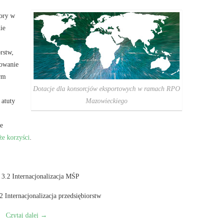
bory w
ie
rstw,
sowanie
irm
Dotacje dla konsorcjów eksportowych w ramach RPO
Mazowieckiego
 atuty
że
że korzyści
.
 3.2 Internacjonalizacja MŚP
2 Internacjonalizacja przedsiębiorstw
Czytaj dalej
→