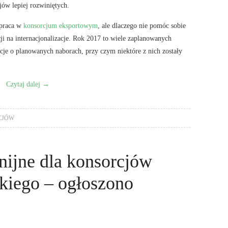
ów lepiej rozwiniętych.
łpraca w
konsorcjum eksportowym
, ale dlaczego nie pomóc sobie
ji na internacjonalizacje. Rok 2017 to wiele zaplanowanych
je o planowanych naborach, przy czym niektóre z nich zostały
Czytaj dalej
→
CJÓW
nijne dla konsorcjów
iego – ogłoszono