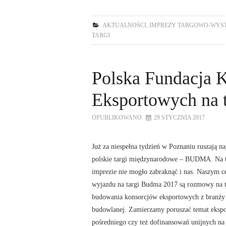
AKTUALNOŚCI
,
IMPREZY TARGOWO-WYST
TARGI
Polska Fundacja 
Eksportowych na
OPUBLIKOWANO
29 STYCZNIA 2017
Już za niespełna tydzień w Poznaniu ruszają n
polskie targi międzynarodowe – BUDMA. Na t
imprezie nie mogło zabraknąć i nas. Naszym c
wyjazdu na targi Budma 2017 są rozmowy na 
budowania konsorcjów eksportowych z branży
budowlanej. Zamierzamy poruszać temat ekspo
pośredniego czy też dofinansowań unijnych na