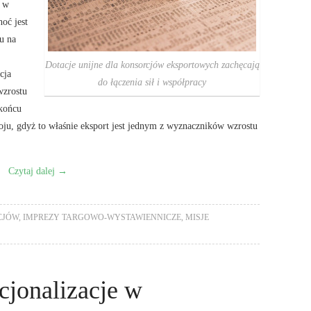
, w
oć jest
u na
Dotacje unijne dla konsorcjów eksportowych zachęcają
cja
do łączenia sił i współpracy
wzrostu
 końcu
ju, gdyż to właśnie eksport jest jednym z wyznaczników wzrostu
Czytaj dalej
→
CJÓW
,
IMPREZY TARGOWO-WYSTAWIENNICZE
,
MISJE
cjonalizacje w