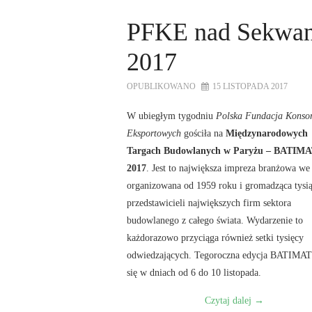
PFKE nad Sekwan
2017
OPUBLIKOWANO
15 LISTOPADA 2017
W ubiegłym tygodniu
Polska Fundacja Konso
Eksportowych
gościła na
Międzynarodowych
Targach Budowlanych w Paryżu – BATIM
2017
. Jest to największa impreza branżowa we
organizowana od 1959 roku i gromadząca tysi
przedstawicieli największych firm sektora
budowlanego z całego świata. Wydarzenie to
każdorazowo przyciąga również setki tysięcy
odwiedzających. Tegoroczna edycja BATIMAT
się w dniach od 6 do 10 listopada.
Czytaj dalej
→