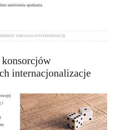
elem umówienia spotkania.
IMPREZY TARGOWO-WYSTAWIENNICZE
a konsorcjów
ch internacjonalizacje
swojej
 i
i
nie