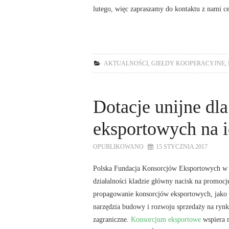
lutego, więc zapraszamy do kontaktu z nami c
AKTUALNOŚCI
,
GIEŁDY KOOPERACYJNE
,
Dotacje unijne dl
eksportowych na i
OPUBLIKOWANO
15 STYCZNIA 2017
Polska Fundacja Konsorcjów Eksportowych w 
działalności kladzie główny nacisk na promocję
propagowanie konsorcjów eksportowych, jako
narzędzia budowy i rozwoju sprzedaży na rynk
zagraniczne.
Konsorcjum eksportowe
wspiera 