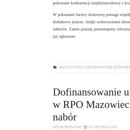
pokonanie konkurencji międzynarodowej z kraj
W pokonanie bariery kosztowej pomaga wspó
dodatkowo jeszcze, dzięki wykorzystaniu dotac
naborów. Zatem poniżej prezentujemy informac
już ogłoszone.
AKTUALNOŚCI
,
FINANSOWANIE KONSOR
Dofinansowanie u
w RPO Mazowieck
nabór
OPUBLIKOWANO
31 GRUDNIA 2016